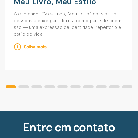
Meu Livro, Meu Estilo
A campanha “Meu Livro, Meu Estilo” convida as
pessoas a enxergar a leitura como parte de quem
são — uma expressão de identidade, repertório e
estilo de vida.
Slide
Slide
Slide
Slide
Slide
Slide
Slide
Slide
Slide
Slide
Entre em contato