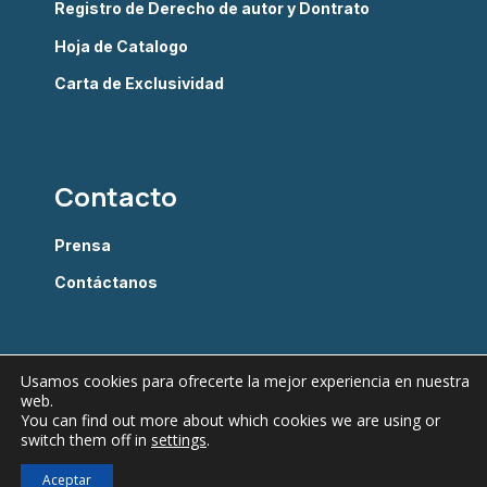
Registro de Derecho de autor y Dontrato
Hoja de Catalogo
Carta de Exclusividad
Contacto
Prensa
Contáctanos
Usamos cookies para ofrecerte la mejor experiencia en nuestra
web.
You can find out more about which cookies we are using or
switch them off in
settings
.
Câmara Brasileira do Livro © 2026 - Todos os direitos
Aceptar
reservados