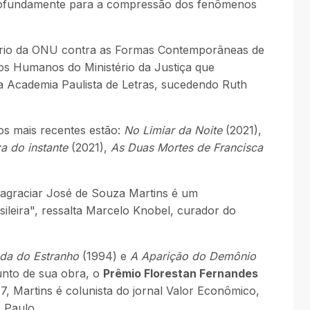
 profundamente para a compressão dos fenômenos
ário da ONU contra as Formas Contemporâneas de
os Humanos do Ministério da Justiça que
da Academia Paulista de Letras, sucedendo Ruth
os mais recentes estão:
No Limiar da Noite
(2021),
a do instante
(2021),
As Duas Mortes de Francisca
E agraciar José de Souza Martins é um
ileira", ressalta Marcelo Knobel, curador do
da do Estranho
(1994) e
A Aparição do Demônio
unto de sua obra, o
Prêmio Florestan Fernandes
 Martins é colunista do jornal Valor Econômico,
 Paulo.