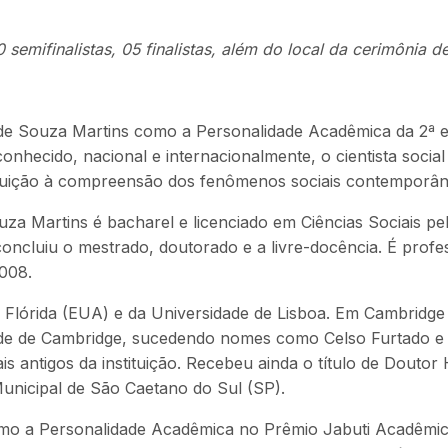
emifinalistas, 05 finalistas, além do local da cerimônia 
 de Souza Martins como a Personalidade Acadêmica da 2ª 
onhecido, nacional e internacionalmente, o cientista soci
tribuição à compreensão dos fenômenos sociais contemporâ
 Martins é bacharel e licenciado em Ciências Sociais pela
cluiu o mestrado, doutorado e a livre-docência. É profes
2008.
 Flórida (EUA) e da Universidade de Lisboa. Em Cambridge (
idade de Cambridge, sucedendo nomes como Celso Furtado 
mais antigos da instituição. Recebeu ainda o título de Dout
unicipal de São Caetano do Sul (SP).
mo a Personalidade Acadêmica no Prêmio Jabuti Acadêmic