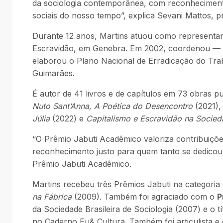
da sociologia contemporânea, com reconheciment
sociais do nosso tempo”, explica Sevani Mattos, p
Durante 12 anos, Martins atuou como representa
Escravidão, em Genebra. Em 2002, coordenou —
elaborou o Plano Nacional de Erradicação do Trab
Guimarães.
É autor de 41 livros e de capítulos em 73 obras 
Nuto Sant’Anna, A Poética do Desencontro
(2021)
Júlia
(2022) e
Capitalismo e Escravidão na Socied
“O Prêmio Jabuti Acadêmico valoriza contribuiçõe
reconhecimento justo para quem tanto se dedicou 
Prêmio Jabuti Acadêmico.
Martins recebeu três Prêmios Jabuti na categori
na Fábrica
(2009). Também foi agraciado com o
P
da Sociedade Brasileira de Sociologia (2007) e o t
no Caderno Eu& Cultura. Também foi articulista e 