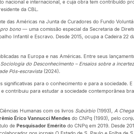
o nacional e internacional, e cuja obra tem contribuído
residente da CBL.
nte das Américas na Junta de Curadores do Fundo Volunt
pro bono
— uma comissão especial da Secretaria de Direit
alho Infantil e Escravo. Desde 2015, ocupa a Cadeira 22 
publicadas na Europa e nas Américas. Entre seus lançament
,
Sociologia do Desconhecimento – Ensaios sobre a incertez
ade Pós-escravista
(2024).
s significativas para o conhecimento e para a sociedade. 
e contribuiu para estudar a sociedade contemporânea bras
a Ciências Humanas com os livros
Subúrbio
(1993),
A Chega
rêmio Érico Vannucci Mendes
do CNPq (1993), pelo conj
ítulo de
Pesquisador Emérito
do CNPq em 2019. Desde 2017,
colaborador nos jornais O Estado de S. Paulo e Folha de S.