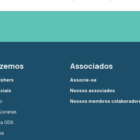
azemos
Associados
lishers
Associe-se
ciais
Nossos associados
o
Nossos membros colaborador
ivrarias
ura ODS
ia