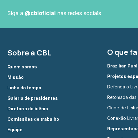
Siga a
@cbloficial
nas redes sociais
O que f
Sobre a CBL
Brazilian Pub
Quem somos
Projetos espe
Missão
Defenda o Livr
Linha do tempo
Retomada das L
Galeria de presidentes
Clube de Leit
Diretoria do biênio
Conexão Livrar
Comissões de trabalho
Representação
Equipe