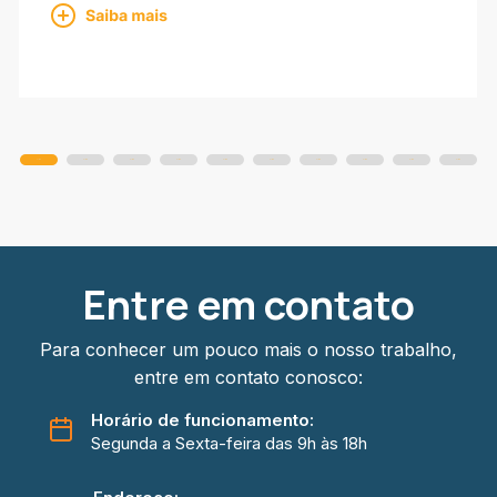
Slide
Slide
Slide
Slide
Slide
Slide
Slide
Slide
Slide
Slide
Entre em contato
Para conhecer um pouco mais o nosso trabalho,
entre em contato conosco:
Horário de funcionamento:
Segunda a Sexta-feira das 9h às 18h