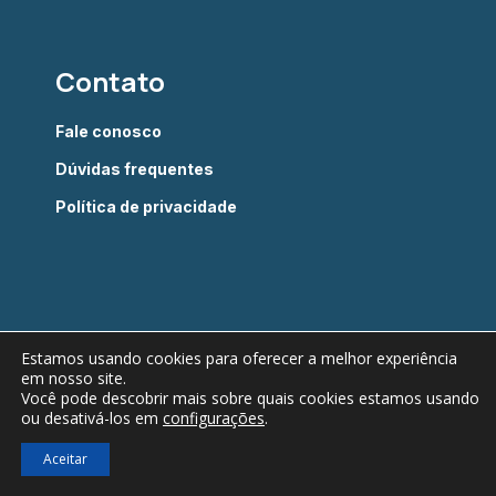
Contato
Fale conosco
Dúvidas frequentes
Política de privacidade
Estamos usando cookies para oferecer a melhor experiência
em nosso site.
Câmara Brasileira do Livro © 2022 - Todos os direitos
Você pode descobrir mais sobre quais cookies estamos usando
ou desativá-los em
configurações
.
reservados
Verificada por
Aceitar